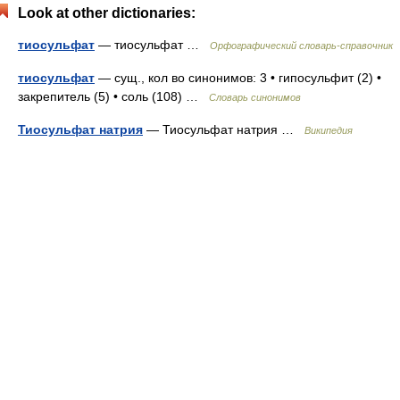
Look at other dictionaries:
тиосульфат
— тиосульфат …
Орфографический словарь-справочник
тиосульфат
— сущ., кол во синонимов: 3 • гипосульфит (2) •
закрепитель (5) • соль (108) …
Словарь синонимов
Тиосульфат натрия
— Тиосульфат натрия …
Википедия