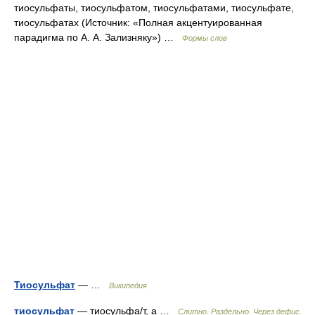
тиосульфаты, тиосульфатом, тиосульфатами, тиосульфате,
тиосульфатах (Источник: «Полная акцентуированная
парадигма по А. А. Зализняку») …
Формы слов
Тиосульфат
— …
Википедия
тиосульфат
— тиосульфа/т, а …
Слитно. Раздельно. Через дефис.