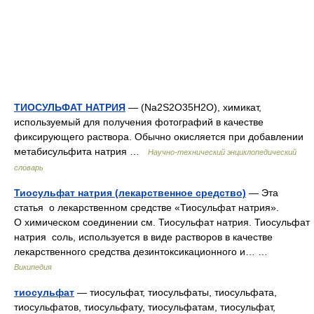
ТИОСУЛЬФАТ НАТРИЯ
— (Na2S2O35H2O), химикат,
используемый для получения фотографий в качестве
фиксирующего раствора. Обычно окисляется при добавлении
метабисульфита натрия …
Научно-технический энциклопедический
словарь
Тиосульфат натрия (лекарственное средство)
— Эта
статья о лекарственном средстве «Тиосульфат натрия».
О химическом соединении см. Тиосульфат натрия. Тиосульфат
натрия соль, используется в виде растворов в качестве
лекарственного средства дезинтоксикационного и… …
Википедия
тиосульфат
— тиосульфат, тиосульфаты, тиосульфата,
тиосульфатов, тиосульфату, тиосульфатам, тиосульфат,