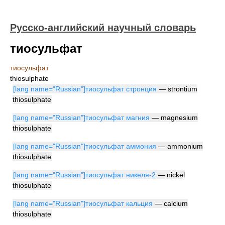
Русско-английский научный словарь
тиосульфат
тиосульфат
thiosulphate
[lang name="Russian"]тиосульфат стронция
— strontium
thiosulphate
[lang name="Russian"]тиосульфат магния
— magnesium
thiosulphate
[lang name="Russian"]тиосульфат аммония
— ammonium
thiosulphate
[lang name="Russian"]тиосульфат никеля-2
— nickel
thiosulphate
[lang name="Russian"]тиосульфат кальция
— calcium
thiosulphate